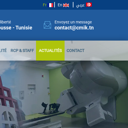
عربي
Fr
En
liberté
Envoyez un message
usse - Tunisie
contact@cmik.tn
ITÉ
RCP & STAFF
ACTUALITÉS
CONTACT