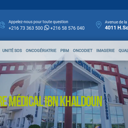
Appelez-nous pour toute question
Avenue de la 
4011 H.So
+216 73 363 500
+216 58 576 040
UNITÉ SOS
ONCOGÉRIATRIE
PBM
ONCODIET
IMAGERIE
QUAL
RE MÉDICAL IBN KHALDOUN